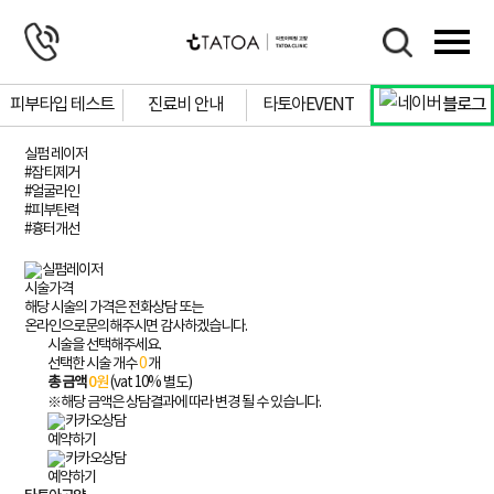
피부타입 테스트
진료비 안내
타토아EVENT
블로그
실펌 레이저
#잡티제거
# 팔자주름
# 사각턱
# 물광피부
# 잡티제거
# 색소침착
# 주근깨
#얼굴라인
#피부탄력
#흉터개선
시술가격
# 보톡스
해당 시술의 가격은 전화상담 또는
온라인으로문의해주시면 감사하겠습니다.
시술을 선택해주세요.
상담문의
선택한 시술 개수
0
개
자세히 보기
총 금액
0
원
(vat 10% 별도)
예약하기
※해당 금액은 상담결과에 따라 변경 될 수 있습니다.
예약하기
예약하기