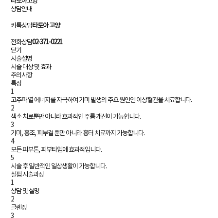
# 필러
타토아고양
상담안내
카톡상담
타토아 고양
상담문의
자세히 보기
전화상담
02-371-0221
예약하기
닫기
시술설명
시술 대상 및 효과
주의사항
# 연예인토닝
특징
1
고주파 열 에너지를 자극하여 기미 발생의 주요 원인인 이상혈관을 치료합니다.
2
상담문의
색소 치료뿐만 아니라 효과적인 주름 개선이 가능합니다.
자세히 보기
3
예약하기
기미, 홍조, 피부결 뿐만 아니라 흉터 치료까지 가능합니다.
4
모든 피부톤, 피부타입에 효과적입니다.
5
시술 후 일반적인 일상생활이 가능합니다.
실펌 시술과정
1
상담 및 설명
2
클렌징
3