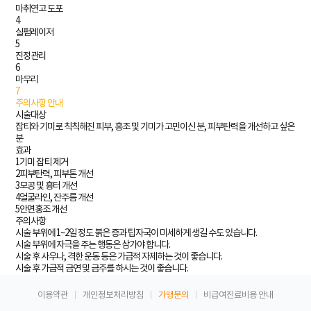
마취연고 도포
4
실펌레이저
5
진정관리
6
마무리
7
주의사항 안내
시술대상
잡티와 기미로 칙칙해진 피부, 홍조 및 기미가 고민이신 분, 피부탄력을 개선하고 싶은
분
효과
1
기미 잡티 제거
2
피부탄력, 피부톤 개선
3
모공 및 흉터 개선
4
얼굴라인, 잔주름 개선
5
안면홍조 개선
주의사항
시술 부위에 1~2일 정도 붉은 증과 팁자국이 미세하게 생길 수도 있습니다.
시술 부위에 자극을 주는 행동은 삼가야 합니다.
시술 후 사우나, 격한 운동 등은 가급적 자제하는 것이 좋습니다.
시술 후 가급적 금연 및 금주를 하시는 것이 좋습니다.
이용약관
개인정보처리방침
가맹문의
비급여진료비용 안내