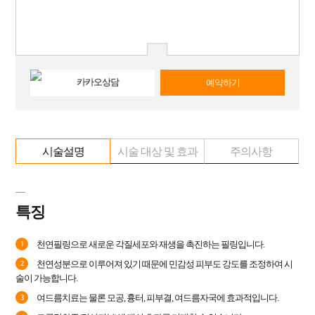
# 필러
상담문의
자세히 보기
예약하기
예약하기
# 연예인토닝
시술설명
시술 대상 및 효과
주의사항
상담문의
자세히 보기
예약하기
특징
천연필링으로 새로운 각질세포와 재생을 촉진하는 필링입니다.
1
천연성분으로 이루어져 있기 때문에 민감성 피부도 강도를 조정하여 시
2
술이 가능합니다.
여드름치료는 물론 모공, 흉터, 피부결, 여드름자국에 효과적입니다.
3