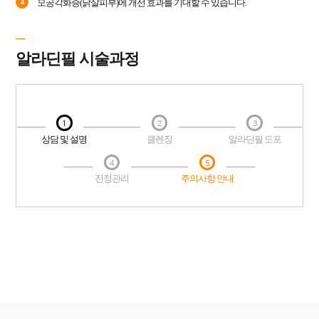
모공각화증(닭살피부)에 개선 효과를 기대할 수 있습니다.
4
알라딘필 시술과정
1
2
3
상담 및 설명
클렌징
알라딘필 도포
4
5
진정관리
주의사항 안내