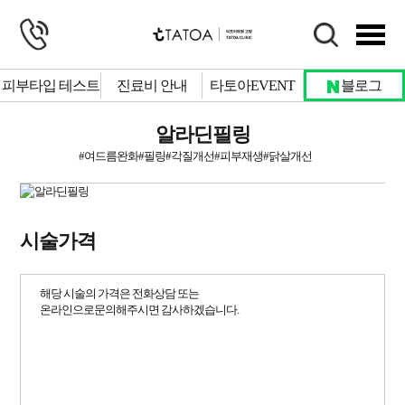
피부타입 테스트
진료비 안내
타토아EVENT
블로그
알라딘필링
# 팔자주름
# 사각턱
# 물광피부
# 잡티제거
# 색소침착
# 주근깨
#여드름완화#필링#각질개선#피부재생#닭살개선
시술가격
# 보톡스
해당 시술의 가격은 전화상담 또는
상담문의
온라인으로문의해주시면 감사하겠습니다.
자세히 보기
예약하기