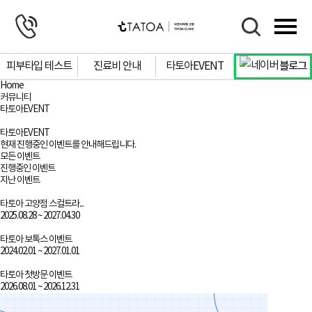
피부타입 테스트
진료비 안내
타토아EVENT
블로그
Home
커뮤니티
타토아EVENT
# 팔자주름
# 사각턱
# 물광피부
# 잡티제거
# 색소침착
# 주근깨
타토아EVENT
현재 진행중인 이벤트를 안내해드립니다.
모든 이벤트
진행중인 이벤트
지난 이벤트
# 보톡스
타토아 고양점 스컬트라...
2025.08.28 ~ 2027.04.30
상담문의
자세히 보기
타토아 보톡스 이벤트
예약하기
2024.02.01 ~ 2027.01.01
타토아 첫방문 이벤트
2026.08.01 ~ 2026.12.31