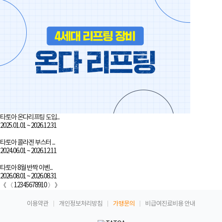
# 필러
상담문의
자세히 보기
예약하기
# 연예인토닝
상담문의
타토아 온다리프팅 도입...
자세히 보기
2025.01.01 ~ 2026.12.31
예약하기
타토아 콜라겐 부스터 ...
2024.06.01 ~ 2026.12.11
타토아 8월 반짝 이벤...
2026.08.01 ~ 2026.08.31
《
〈
1
2
3
4
5
6
7
8
9
10
〉
》
이용약관
개인정보처리방침
가맹문의
비급여진료비용 안내